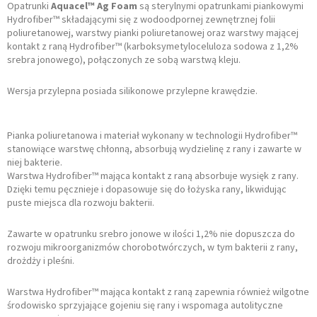
Opatrunki
Aquacel™ Ag Foam
są sterylnymi opatrunkami piankowymi
Hydrofiber™ składającymi się z wodoodpornej zewnętrznej folii
poliuretanowej, warstwy pianki poliuretanowej oraz warstwy mającej
kontakt z raną Hydrofiber™ (karboksymetyloceluloza sodowa z 1,2%
srebra jonowego), połączonych ze sobą warstwą kleju.
Wersja przylepna posiada silikonowe przylepne krawędzie.
Pianka poliuretanowa i materiał wykonany w technologii Hydrofiber™
stanowiące warstwę chłonną, absorbują wydzielinę z rany i zawarte w
niej bakterie.
Warstwa Hydrofiber™ mająca kontakt z raną absorbuje wysięk z rany.
Dzięki temu pęcznieje i dopasowuje się do łożyska rany, likwidując
puste miejsca dla rozwoju bakterii.
Zawarte w opatrunku srebro jonowe w ilości 1,2% nie dopuszcza do
rozwoju mikroorganizmów chorobotwórczych, w tym bakterii z rany,
drożdży i pleśni.
Warstwa Hydrofiber™ mająca kontakt z raną zapewnia również wilgotne
środowisko sprzyjające gojeniu się rany i wspomaga autolityczne