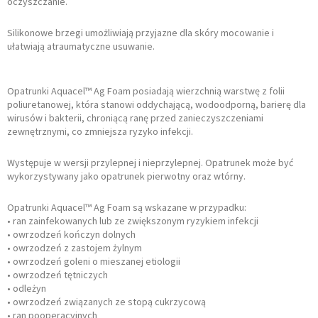
oczyszczanie.
Silikonowe brzegi umożliwiają przyjazne dla skóry mocowanie i
ułatwiają atraumatyczne usuwanie.
Opatrunki Aquacel™ Ag Foam posiadają wierzchnią warstwę z folii
poliuretanowej, która stanowi oddychającą, wodoodporną, barierę dla
wirusów i bakterii, chroniącą ranę przed zanieczyszczeniami
zewnętrznymi, co zmniejsza ryzyko infekcji.
Występuje w wersji przylepnej i nieprzylepnej. Opatrunek może być
wykorzystywany jako opatrunek pierwotny oraz wtórny.
Opatrunki Aquacel™ Ag Foam są wskazane w przypadku:
• ran zainfekowanych lub ze zwiększonym ryzykiem infekcji
• owrzodzeń kończyn dolnych
• owrzodzeń z zastojem żylnym
• owrzodzeń goleni o mieszanej etiologii
• owrzodzeń tętniczych
• odleżyn
• owrzodzeń związanych ze stopą cukrzycową
• ran pooperacyjnych