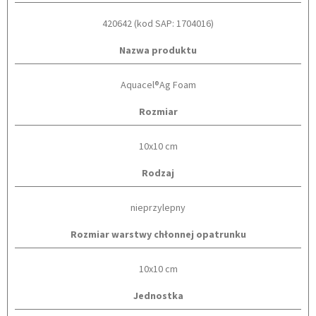
420642 (kod SAP: 1704016)
Nazwa produktu
Aquacel®Ag Foam
Rozmiar
10x10 cm
Rodzaj
nieprzylepny
Rozmiar warstwy chłonnej opatrunku
10x10 cm
Jednostka