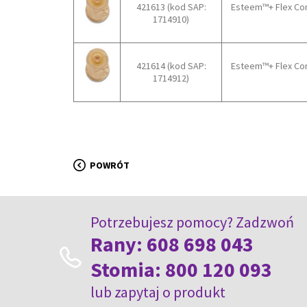
421613 (kod SAP:
Esteem™+ Flex Co
1714910)
421614 (kod SAP:
Esteem™+ Flex Co
1714912)
POWRÓT
Potrzebujesz pomocy? Zadzwoń
Rany:
608 698 043
Stomia:
800 120 093
lub
zapytaj o produkt