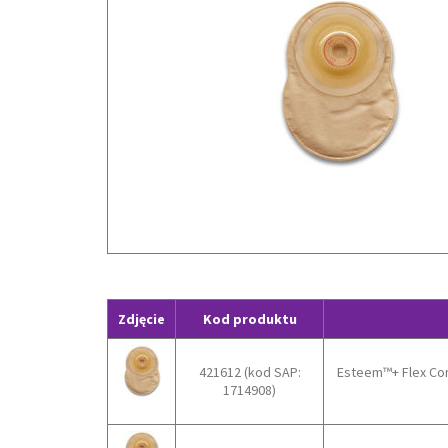
Zdjęcie
Kod produktu
421612 (kod SAP:
Esteem™+ Flex Co
1714908)