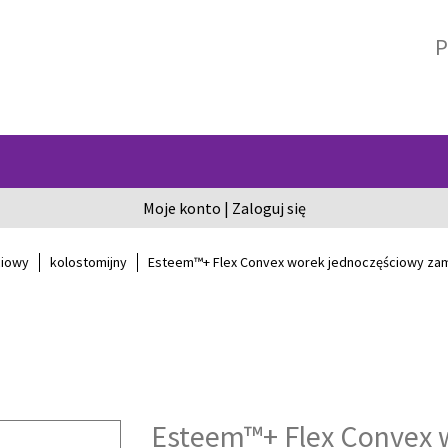
P
Moje konto
|
Zaloguj się
ciowy
kolostomijny
Esteem™+ Flex Convex worek jednoczęściowy zamk
Esteem™+ Flex Convex 