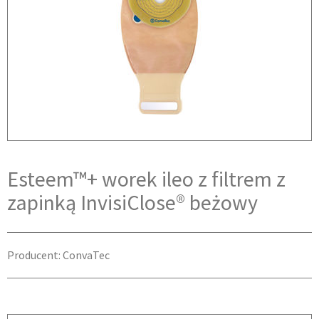
Esteem™+ worek ileo z filtrem z
zapinką InvisiClose® beżowy
Producent: ConvaTec