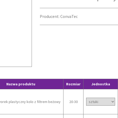
Producent: ConvaTec
Nazwa produktu
Rozmiar
Jednostka
rek plastyczny kolo z filtrem beżowy
20-30