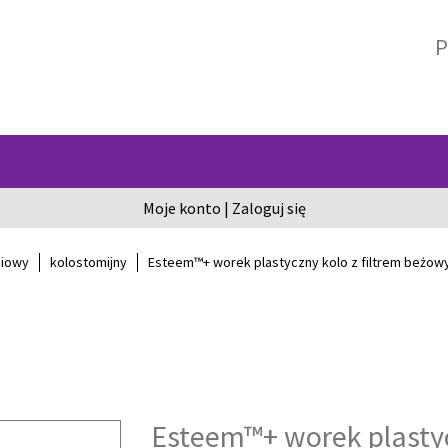
P
Moje konto
|
Zaloguj się
ciowy
kolostomijny
Esteem™+ worek plastyczny kolo z filtrem beżowy
Esteem™+ worek plastyc