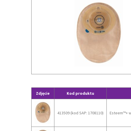
Zdjęcie
Kod produktu
413509 (kod SAP: 1708110)
Esteem™+ wo