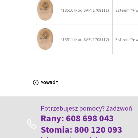
413510 (kod SAP: 1708111)
Esteem™+ wo
413511 (kod SAP: 1708112)
Esteem™+ wo
POWRÓT
Potrzebujesz pomocy? Zadzwoń
Rany:
608 698 043
Stomia:
800 120 093