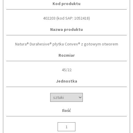
Kod produktu
402203 (kod SAP: 1052418)
Nazwa produktu
Natura® Durahesive® płytka Convex® z gotowym otworem
Rozmiar
45/22
Jednostka
Ilość