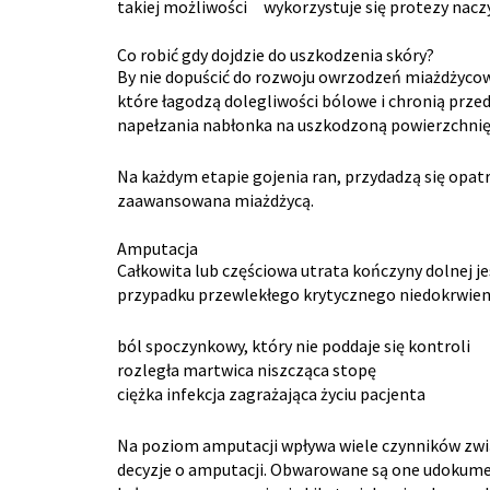
takiej możliwości wykorzystuje się protezy nacz
Co robić gdy dojdzie do uszkodzenia skóry?
By nie dopuścić do rozwoju owrzodzeń miażdżycow
które łagodzą dolegliwości bólowe i chronią prze
napełzania nabłonka na uszkodzoną powierzchnię 
Na każdym etapie gojenia ran, przydadzą się opat
zaawansowana miażdżycą.
Amputacja
Całkowita lub częściowa utrata kończyny dolnej
przypadku przewlekłego krytycznego niedokrwieni
ból spoczynkowy, który nie poddaje się kontroli
rozległa martwica niszcząca stopę
ciężka infekcja zagrażająca życiu pacjenta
Na poziom amputacji wpływa wiele czynników zwią
decyzje o amputacji. Obwarowane są one udokumen