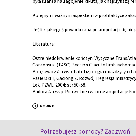
była szansa na zagojenie kikuta, jak najszybszą r
Kolejnym, ważnym aspektem w profilaktyce zakaż
Jeśli z jakiegoś powodu rana po amputacji się nie g
Literatura:
Ostre niedokrwienie kończyn. Wytyczne TransAtlan
Consensus (TASC). Section C: acute limb ischemia.
Boręsewicz A. i wsp. Patofizjologia miażdżycy i 
Pasierski T, Gaciong Z. Rozwój i regresja miażdży
Lek. PZWL. 2004; str.50-58.
Badora A. i wsp. Pierwotne i wtórne amputacje końc
POWRÓT
Potrzebujesz pomocy? Zadzwoń