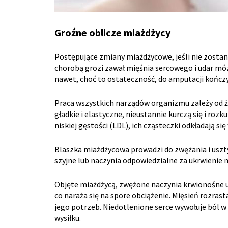
Groźne oblicze miażdżycy
Postępujące zmiany miażdżycowe, jeśli nie zosta
chorobą grozi zawał mięśnia sercowego i udar mó
nawet, choć to ostateczność, do amputacji kończy
Praca wszystkich narządów organizmu zależy od życ
gładkie i elastyczne, nieustannie kurczą się i roz
niskiej gęstości (LDL), ich cząsteczki odkładają si
Blaszka miażdżycowa prowadzi do zwężania i usztyw
szyjne lub naczynia odpowiedzialne za ukrwienie 
Objęte miażdżycą, zwężone naczynia krwionośne ut
co naraża się na spore obciążenie. Mięsień rozras
jego potrzeb. Niedotlenione serce wywołuje ból w 
wysiłku.