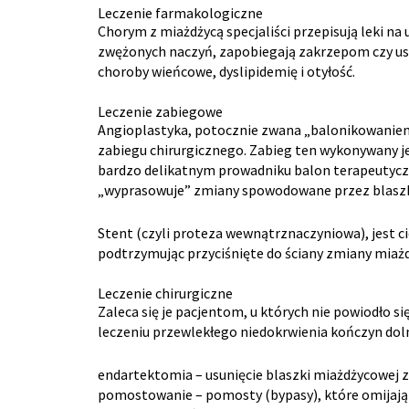
Leczenie farmakologiczne
Chorym z miażdżycą specjaliści przepisują leki na 
zwężonych naczyń, zapobiegają zakrzepom czy uspr
choroby wieńcowe, dyslipidemię i otyłość.
Leczenie zabiegowe
Angioplastyka, potocznie zwana „balonikowaniem
zabiegu chirurgicznego. Zabieg ten wykonywany je
bardzo delikatnym prowadniku balon terapeutyczn
„wyprasowuje” zmiany spowodowane przez blaszki
Stent (czyli proteza wewnątrznaczyniowa), jest ci
podtrzymując przyciśnięte do ściany zmiany miażd
Leczenie chirurgiczne
Zaleca się je pacjentom, u których nie powiodło 
leczeniu przewlekłego niedokrwienia kończyn do
endartektomia – usunięcie blaszki miażdżycowej z
pomostowanie – pomosty (bypasy), które omijają n