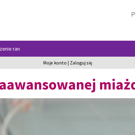
P
zenie ran
Moje konto
|
Zaloguj się
 zaawansowanej miaż