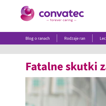
Blog o ranach
Rodzaje ran
Lec
Fatalne skutki