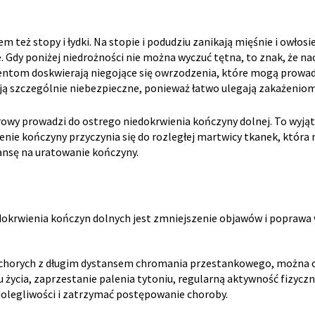
m też stopy i łydki. Na stopie i podudziu zanikają mięśnie i owłos
 Gdy poniżej niedrożności nie można wyczuć tętna, to znak, że na
jentom doskwierają niegojące się owrzodzenia, które mogą prowa
ają szczególnie niebezpieczne, ponieważ łatwo ulegają zakażeniom
torowy prowadzi do ostrego niedokrwienia kończyny dolnej. To wyj
enie kończyny przyczynia się do rozległej martwicy tkanek, która
ansę na uratowanie kończyny.
okrwienia kończyn dolnych jest zmniejszenie objawów i poprawa w
 chorych z długim dystansem chromania przestankowego, można os
życia, zaprzestanie palenia tytoniu, regularną aktywność fizycz
 dolegliwości i zatrzymać postępowanie choroby.