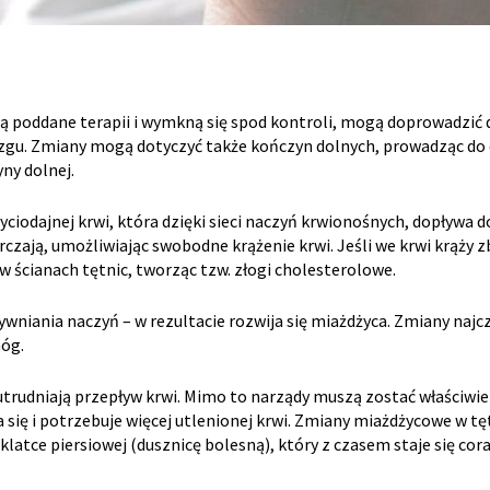
ną poddane terapii i wymkną się spod kontroli, mogą doprowadzi
zgu. Zmiany mogą dotyczyć także kończyn dolnych, prowadząc do
ny dolnej.
iodajnej krwi, która dzięki sieci naczyń krwionośnych, dopływa do 
kurczają, umożliwiając swobodne krążenie krwi. Jeśli we krwi krąży 
ę w ścianach tętnic, tworząc tzw. złogi cholesterolowe.
niania naczyń – w rezultacie rozwija się miażdżyca. Zmiany najcz
nóg.
rudniają przepływ krwi. Mimo to narządy muszą zostać właściwie 
ta się i potrzebuje więcej utlenionej krwi. Zmiany miażdżycowe w 
klatce piersiowej (dusznicę bolesną), który z czasem staje się co