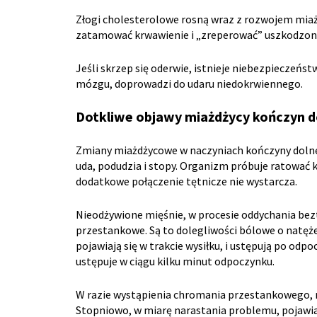
Złogi cholesterolowe rosną wraz z rozwojem miaż
zatamować krwawienie i „zreperować” uszkodzone
Jeśli skrzep się oderwie, istnieje niebezpieczeństw
mózgu, doprowadzi do udaru niedokrwiennego.
Dotkliwe objawy miażdżycy kończyn d
Zmiany miażdżycowe w naczyniach kończyny dolnej,
uda, podudzia i stopy. Organizm próbuje ratować
dodatkowe połączenie tętnicze nie wystarcza.
Nieodżywione mięśnie, w procesie oddychania be
przestankowe. Są to dolegliwości bólowe o natęż
pojawiają się w trakcie wysiłku, i ustępują po od
ustępuje w ciągu kilku minut odpoczynku.
W razie wystąpienia chromania przestankowego, na
Stopniowo, w miarę narastania problemu, pojawiają