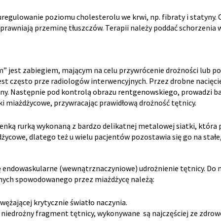
uregulowanie poziomu cholesterolu we krwi, np. fibraty i statyny. 
awniają przeminę tłuszczów. Terapii należy poddać schorzenia wsp
” jest zabiegiem, mającym na celu przywrócenie drożności lub p
st często prze radiologów interwencyjnych. Przez drobne nacięcie
y. Następnie pod kontrolą obrazu rentgenowskiego, prowadzi bal
 miażdżycowe, przywracając prawidłową drożność tętnicy.
enką rurką wykonaną z bardzo delikatnej metalowej siatki, która 
życowe, dlatego też u wielu pacjentów pozostawia się go na stałe,
się endowaskularne (wewnątrznaczyniowe) udrożnienie tętnicy. Do
lnych spowodowanego przez miażdżycę należą:
wężającej krytycznie światło naczynia.
iedrożny fragment tętnicy, wykonywane są najczęściej ze zdrowej