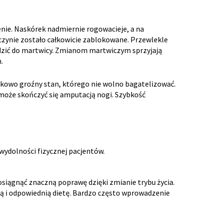
ienie. Naskórek nadmiernie rogowacieje, a na
czynie zostało całkowicie zablokowane. Przewlekle
dzić do martwicy. Zmianom martwiczym sprzyjają
.
ątkowo groźny stan, którego nie wolno bagatelizować.
 może skończyć się amputacją nogi. Szybkość
ydolności fizycznej pacjentów.
iągnąć znaczną poprawę dzięki zmianie trybu życia.
ną i odpowiednią dietę. Bardzo często wprowadzenie