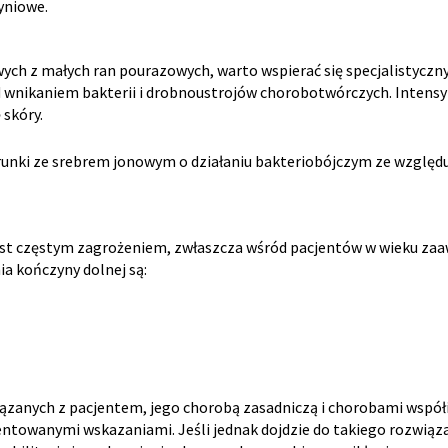
yniowe.
ych z małych ran pourazowych, warto wspierać się specjalistyczn
d wnikaniem bakterii i drobnoustrojów chorobotwórczych. Intensyf
skóry.
runki ze srebrem jonowym o działaniu bakteriobójczym ze względu 
 jest częstym zagrożeniem, zwłaszcza wśród pacjentów w wieku 
a kończyny dolnej są:
zanych z pacjentem, jego chorobą zasadniczą i chorobami współis
towanymi wskazaniami. Jeśli jednak dojdzie do takiego rozwiązan