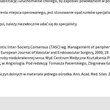
ehabilitację i uruchomienie chorego, by zapobiec powikłaniom w po
enia miejsca operowanego, jest stosowanie opatrunków specjalis
oi, należy niezwłocznie udać się do specjalisty.
tic Inter-Society Consensus (TASC) wg. Management of peripheral 
 European Journal of Vascular and Endovascular Surgery, 2000; 19: 
choroby niedokrwiennej serca. Wyd. Centrum Medyczne Kształcenia 
cy, w: Angiologia. Pod redakcją: Tomasza Pasierskiego, Zbigniewa 
zyn dolnych w materiale jednego ośrodka. Ann. Acad. Med. Siles. 20