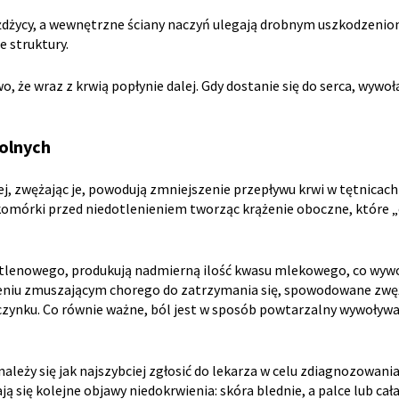
dżycy, a wewnętrzne ściany naczyń ulegają drobnym uszkodzeniom.
 struktury.
o, że wraz z krwią popłynie dalej. Gdy dostanie się do serca, wywoła
olnych
 zwężając je, powodują zmniejszenie przepływu krwi w tętnicach 
 komórki przed niedotlenieniem tworząc krążenie oboczne, które 
ztlenowego, produkują nadmierną ilość kwasu mlekowego, co wywo
eniu zmuszającym chorego do zatrzymania się, spowodowane zwęże
poczynku. Co równie ważne, ból jest w sposób powtarzalny wywoływan
leży się jak najszybciej zgłosić do lekarza w celu zdiagnozowani
 się kolejne objawy niedokrwienia: skóra blednie, a palce lub cał