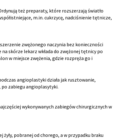
Ordynują też preparaty, które rozszerzają światło
ółistniejące, m.in. cukrzycę, nadciśnienie tętnicze,
oszerzenie zwężonego naczynia bez konieczności
 na skórze lekarz wkłada do zwężonej tętnicy po
on w miejsce zwężenia, gdzie rozpręża go i
podczas angioplastyki działa jak rusztowanie,
 po zabiegu angioplasytyki.
 najczęściej wykonywanych zabiegów chirurgicznych w
 żyły, pobranej od chorego, a w przypadku braku