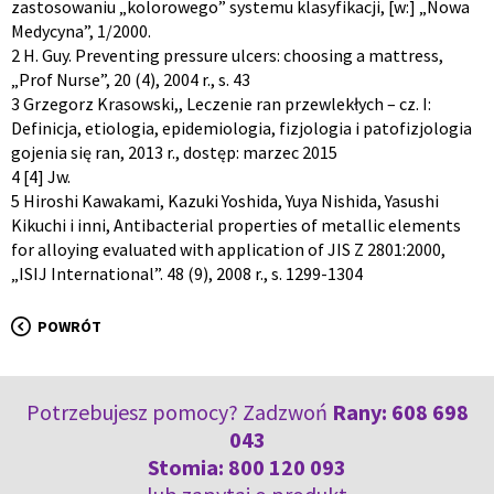
zastosowaniu „kolorowego” systemu klasyfikacji, [w:] „Nowa
Medycyna”, 1/2000.
2 H. Guy. Preventing pressure ulcers: choosing a mattress,
„Prof Nurse”, 20 (4), 2004 r., s. 43
3 Grzegorz Krasowski,, Leczenie ran przewlekłych – cz. I:
Definicja, etiologia, epidemiologia, fizjologia i patofizjologia
gojenia się ran, 2013 r., dostęp: marzec 2015
4 [4] Jw.
5 Hiroshi Kawakami, Kazuki Yoshida, Yuya Nishida, Yasushi
Kikuchi i inni, Antibacterial properties of metallic elements
for alloying evaluated with application of JIS Z 2801:2000,
„ISIJ International”. 48 (9), 2008 r., s. 1299-1304
POWRÓT
Potrzebujesz pomocy? Zadzwoń
Rany:
608 698
043
Stomia:
800 120 093