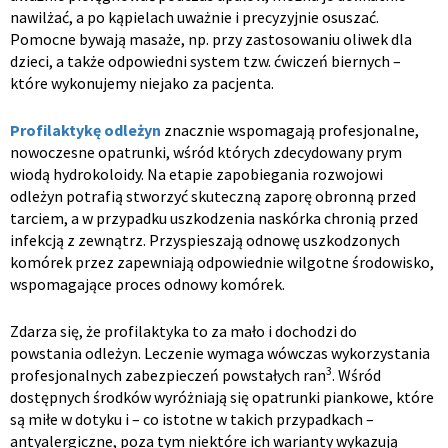
nawilżać, a po kąpielach uważnie i precyzyjnie osuszać.
Pomocne bywają masaże, np. przy zastosowaniu oliwek dla
dzieci, a także odpowiedni system tzw. ćwiczeń biernych –
które wykonujemy niejako za pacjenta.
Profilaktykę odleżyn
znacznie wspomagają profesjonalne,
nowoczesne opatrunki, wśród których zdecydowany prym
wiodą hydrokoloidy. Na etapie zapobiegania rozwojowi
odleżyn potrafią stworzyć skuteczną zaporę obronną przed
tarciem, a w przypadku uszkodzenia naskórka chronią przed
infekcją z zewnątrz. Przyspieszają odnowę uszkodzonych
komórek przez zapewniają odpowiednie wilgotne środowisko,
wspomagające proces odnowy komórek.
Zdarza się, że profilaktyka to za mało i dochodzi do
powstania odleżyn. Leczenie wymaga wówczas wykorzystania
3
profesjonalnych zabezpieczeń powstałych ran
. Wśród
dostępnych środków wyróżniają się opatrunki piankowe, które
są miłe w dotyku i – co istotne w takich przypadkach –
antyalergiczne, poza tym niektóre ich warianty wykazują