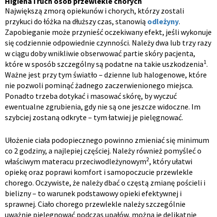
Higiena i ruch osób przewlekle chorych
Największą zmorą opiekunów i chorych, którzy zostali
przykuci do łóżka na dłuższy czas, stanowią
odleżyny
.
Zapobieganie może przynieść oczekiwany efekt, jeśli wykonuje
się codziennie odpowiednie czynności. Należy dwa lub trzy razy
w ciągu doby wnikliwie obserwować partie skóry pacjenta,
1
które w sposób szczególny są podatne na takie uszkodzenia
.
Ważne jest przy tym światło – dzienne lub halogenowe, które
nie pozwoli pominąć żadnego zaczerwienionego miejsca.
Ponadto trzeba dotykać i masować skórę, by wyczuć
ewentualne zgrubienia, gdy nie są one jeszcze widoczne. Im
szybciej zostaną odkryte – tym łatwiej je pielęgnować.
Ułożenie ciała podopiecznego powinno zmieniać się minimum
co 2 godziny, a najlepiej częściej. Należy również pomyśleć o
2
właściwym materacu przeciwodleżynowym
, który ułatwi
opiekę oraz poprawi komfort i samopoczucie przewlekle
chorego. Oczywiste, że należy dbać o częstą zmianę pościeli i
bielizny – to warunek podstawowy opieki efektywnej i
sprawnej. Ciało chorego przewlekle należy szczególnie
uważnie pielęgnować podczas upałów, można je delikatnie