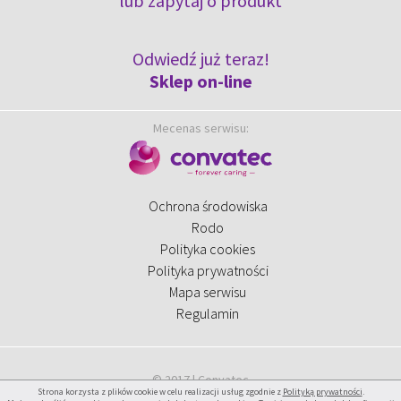
lub
zapytaj o produkt
Odwiedź już teraz!
Sklep on-line
Mecenas serwisu:
Ochrona środowiska
Rodo
Polityka cookies
Polityka prywatności
Mapa serwisu
Regulamin
© 2017 | Convatec
Strona korzysta z plików cookie w celu realizacji usług zgodnie z
Polityką prywatności
.
Projekt graficzny i wykonanie:
Agencja Interaktywna Bull Design