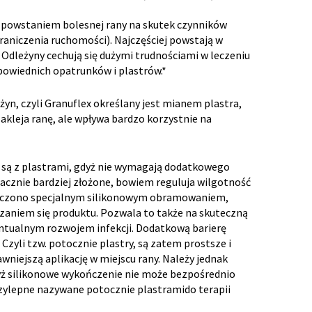
ię powstaniem bolesnej rany na skutek czynników
aniczenia ruchomości). Najczęściej powstają w
 Odleżyny cechują się dużymi trudnościami w leczeniu
powiednich opatrunków i plastrów.*
żyn, czyli Granuflex określany jest mianem plastra,
akleja ranę, ale wpływa bardzo korzystnie na
są z plastrami, gdyż nie wymagają dodatkowego
cznie bardziej złożone, bowiem reguluja wilgotność
wykończono specjalnym silikonowym obramowaniem,
czaniem się produktu. Pozwala to także na skuteczną
tualnym rozwojem infekcji. Dodatkową barierę
yli tzw. potocznie plastry, są zatem prostsze i
wniejszą aplikację w miejscu rany. Należy jednak
yż silikonowe wykończenie nie może bezpośrednio
przylepne nazywane potocznie plastramido terapii