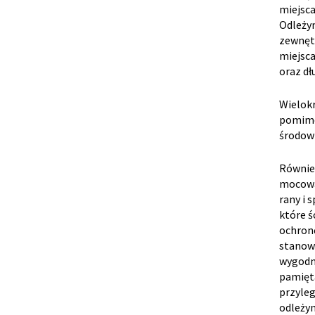
miejsca
Odleżyn
zewnętr
miejsca
oraz dł
Wielokr
pomimo 
środowi
Równie
mocowan
rany i 
które ś
ochron
stanowi
wygodni
pamięta
przyleg
odleżyn