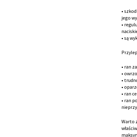
• szkod
jego w
• regul
naciski
• są wy
Przylep
• ran z
• owrzo
• trudn
• oparz
• ran c
• ran p
nieprz
Warto z
właściw
maksyma