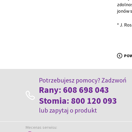
zdolnoś
jonów s
* J. Ro
PO
Potrzebujesz pomocy? Zadzwoń
Rany:
608 698 043
Stomia:
800 120 093
lub
zapytaj o produkt
Mecenas serwisu: