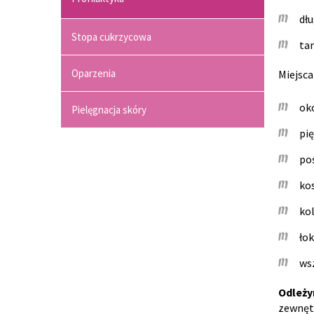
dłu
Stopa cukrzycowa
tar
Oparzenia
Miejsca
ok
Pielęgnacja skóry
pię
po
ko
ko
łok
ws
Odleży
zewnętr