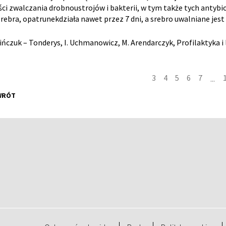
ci zwalczania drobnoustrojów i bakterii, w tym także tych anty
rebra, opatrunekdziała nawet przez 7 dni, a srebro uwalniane jest 
sińczuk – Tonderys, I. Uchmanowicz, M. Arendarczyk, Profilaktyka i 
3
4
5
6
7
...
WRÓT