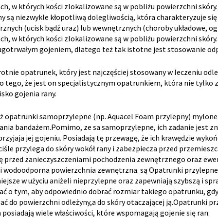
ch, w których kości zlokalizowane są w pobliżu powierzchni skóry.
y są niezwykle kłopotliwą dolegliwością, która charakteryzuje s
znych (ucisk bądź uraz) lub wewnętrznych (choroby układowe, ogr
ch, w których kości zlokalizowane są w pobliżu powierzchni skóry.
ugotrwałym gojeniem, dlatego też tak istotne jest stosowanie od
otnie opatrunek, który jest najczęściej stosowany w leczeniu odle
tego, że jest on specjalistycznym opatrunkiem, która nie tylko z
sko gojenia rany.
ż opatrunki samoprzylepne (np. Aquacel Foam przylepny) mylone 
ia bandażem.Pomimo, ze sa samoprzylepne, ich zadanie jest zna
sprzyjaja jej gojeniu. Posiadają tę przewagę, że ich krawędzie 
ciśle przylega do skóry wokół rany i zabezpiecza przed przemiesz
ę przed zanieczyszczeniami pochodzenia zewnętrznego oraz ewen
 wodoodporna powierzchnia zewnętrzna. są Opatrunki przylepne Cz
ejsze w użyciu aniżeli nieprzylepne oraz zapewniają szybszą i spra
ć o tym, aby odpowiednio dobrać rozmiar takiego opatrunku, gd
ać do powierzchni odleżyny,a do skóry otaczającej ją.Opatrunki 
 posiadają wiele właściwości, które wspomagają gojenie się ran: