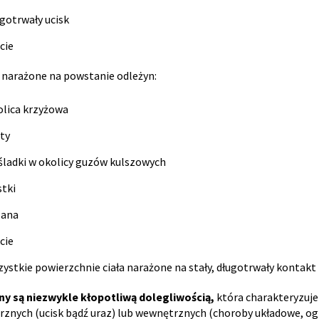
gotrwały ucisk
cie
 narażone na powstanie odleżyn:
olica krzyżowa
ty
śladki w okolicy guzów kulszowych
stki
lana
cie
zystkie powierzchnie ciała narażone na stały, długotrwały kontak
ny są niezwykle kłopotliwą dolegliwością,
która charakteryzuje
znych (ucisk bądź uraz) lub wewnętrznych (choroby układowe, ogr