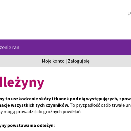
P
zenie ran
Moje konto
|
Zaloguj się
leżyny
ny to uszkodzenie skóry i tkanek pod nią występujących, spowo
acje wszystkich tych czynników.
To pryzpadłość osób trwale u
ny mogą prowadzić do groźnych powikłań.
yny powstawania odleżyn: