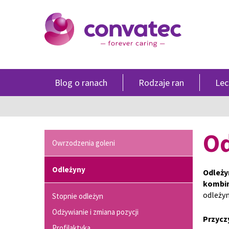
Blog o ranach
Rodzaje ran
Lec
Od
Owrzodzenia goleni
Odleżyny
Odleży
kombin
odleży
Stopnie odleżyn
Odżywianie i zmiana pozycji
Przycz
Profilaktyka