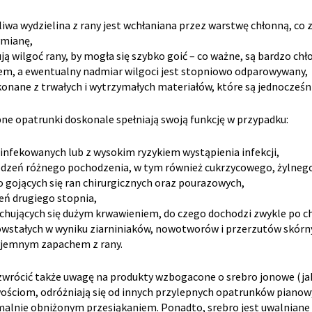
liwa wydzielina z rany jest wchłaniana przez warstwę chłonną, c
ymianę,
ują wilgoć rany, by mogła się szybko goić – co ważne, są bardzo ch
em, a ewentualny nadmiar wilgoci jest stopniowo odparowywany,
konane z trwałych i wytrzymałych materiałów, które są jednocześn
ne opatrunki doskonale spełniają swoją funkcję w przypadku:
ainfekowanych lub z wysokim ryzykiem wystąpienia infekcji,
dzeń różnego pochodzenia, w tym również cukrzycowego, żylnego
o gojących się ran chirurgicznych oraz pourazowych,
eń drugiego stopnia,
echujących się dużym krwawieniem, do czego dochodzi zwykle po 
owstałych w wyniku ziarniniaków, nowotworów i przerzutów skórn
yjemnym zapachem z rany.
wrócić także uwagę na produkty wzbogacone o srebro jonowe (ja
ościom, odróżniają się od innych przylepnych opatrunków pianow
lnie obniżonym przesiąkaniem. Ponadto, srebro jest uwalniane 